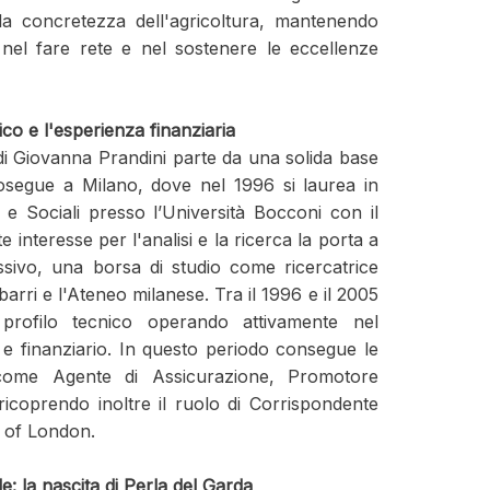
lla concretezza dell'agricoltura, mantenendo
el fare rete e nel sostenere le eccellenze
o e l'esperienza finanziaria
di Giovanna Prandini parte da una solida base
segue a Milano, dove nel 1996 si laurea in
e Sociali presso l’Università Bocconi con il
te interesse per l'analisi e la ricerca la porta a
ssivo, una borsa di studio come ricercatrice
rri e l'Ateneo milanese. Tra il 1996 e il 2005
 profilo tecnico operando attivamente nel
e finanziario. In questo periodo consegue le
o come Agente di Assicurazione, Promotore
ricoprendo inoltre il ruolo di Corrispondente
s of London.
e: la nascita di Perla del Garda