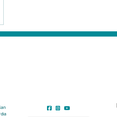
San
dia