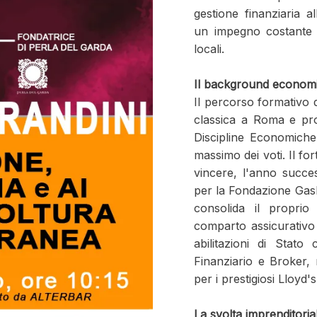
gestione finanziaria a
un impegno costante n
locali.
Il background economic
Il percorso formativo 
classica a Roma e pro
Discipline Economiche 
massimo dei voti. Il for
vincere, l'anno succe
per la Fondazione Gasba
consolida il proprio
comparto assicurativo 
abilitazioni di Stat
Finanziario e Broker, 
per i prestigiosi Lloyd'
La svolta imprenditorial