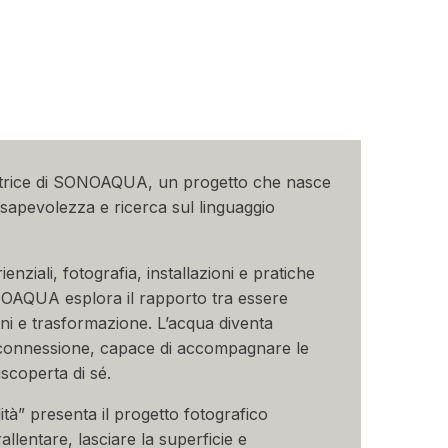
atrice di SONOAQUA, un progetto che nasce
nsapevolezza e ricerca sul linguaggio
nziali, fotografia, installazioni e pratiche
OAQUA esplora il rapporto tra essere
 e trasformazione. L’acqua diventa
 connessione, capace di accompagnare le
iscoperta di sé.
tà” presenta il progetto fotografico
lentare, lasciare la superficie e