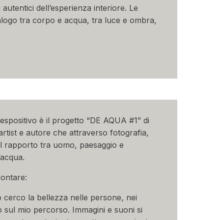
 autentici dell’esperienza interiore. Le
alogo tra corpo e acqua, tra luce e ombra,
 espositivo è il progetto “DE AQUA #1” di
rtist e autore che attraverso fotografia,
il rapporto tra uomo, paesaggio e
’acqua.
ontare:
o cerco la bellezza nelle persone, nei
o sul mio percorso. Immagini e suoni si