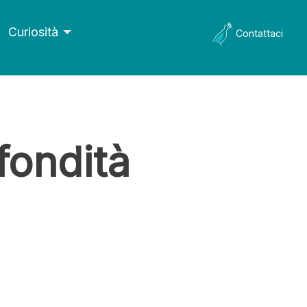
Curiosità
Contattaci
fondità